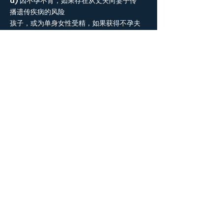
a) 因不孕不育，如果存在从丈夫向妻子传
播遗传疾病的风险
孩子，或为单身女性受精，如果获得不孕夫
妇或单身女性的书面同意
已获得该妇女的抚养权。如果生育了孩子，
则不孕夫妇或单身女性应
被视为父母，并承担由此产生的责任和权
力。
捐赠者无权被认定为所生孩子的父亲。
第一百四十三条
以下情况允许进行体外受精
（IVF）：
为了治疗不孕不育症，以及在妻子或丈夫有
遗传病传播风险的情况下，使用夫妻双方或
捐赠者的性细胞或胚胎，但须取得夫妻双方
的书面同意。
将受精获得的胚胎移植到另一位女性（“代