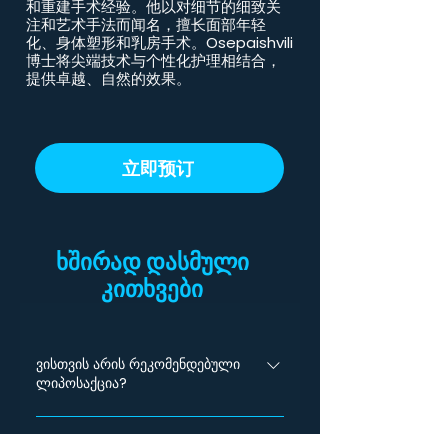
和重建手术经验。他以对细节的细致关
注和艺术手法而闻名，擅长面部年轻
化、身体塑形和乳房手术。Osepaishvili
博士将尖端技术与个性化护理相结合，
提供卓越、自然的效果。
立即预订
ხშირად დასმული
კითხვები
ვისთვის არის რეკომენდებული
ლიპოსაქცია?
ლიპოსაქცია რეკომენდებულია იმ
არის თუ არა შედეგი